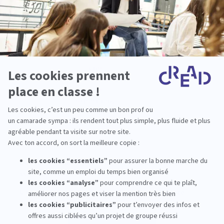
architecte
d'intérieur,
un designer,
un courant
design, un
bâtiment,
une
architecture,
une
exposition,
etc.).
Les candidatures pour l'année scolaire 2026/2027
sont ouvertes tout au long de l'année.
La date de rentrée est mentionnée sur la page
concernée.