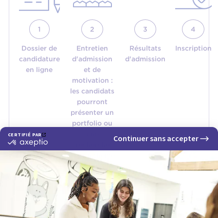
1
2
3
4
Dossier de
Entretien
Résultats
Inscription
candidature
d'admission
d'admission
en ligne
et de
motivation :
les candidats
pourront
présenter un
portfolio ou
une
recherche
sur un thème
de leur choix
liée à
l'architecture
d'intérieur
(un