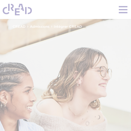
›
›
CREAD
Admissions
Intégrer CREAD