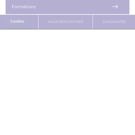
Formations
BROCHURE
NOUS RENCONTRER
CANDIDATER
Métiers
International
CREAD PRO
Galerie