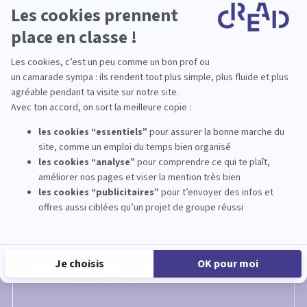
›
CREAD
Nous rencontrer
NOUS RENCONTRER
L'école d'architecture intérieure CREAD vous
donne RDV à tout moment à Lyon, Lille, Aix-en-
Provence, Bordeaux, Toulouse, Nantes, Rennes,
Montpellier, Tours ou Nice : journées portes
ouvertes, salons étudiants, rendez-vous
personnalisés, webconférences. Les équipes de
CREAD sont là pour vous renseigner sur les métiers
de l'architecture d'intérieure.