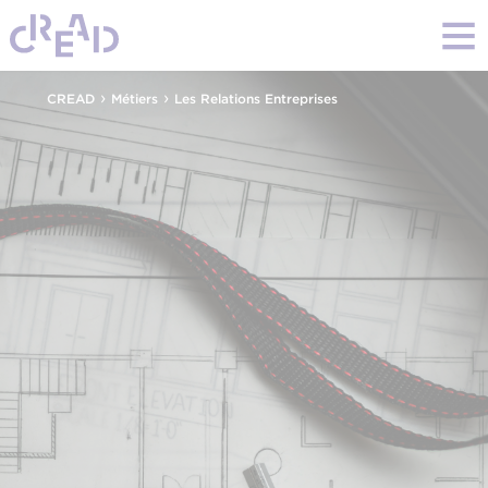
›
›
CREAD
Métiers
Les Relations Entreprises