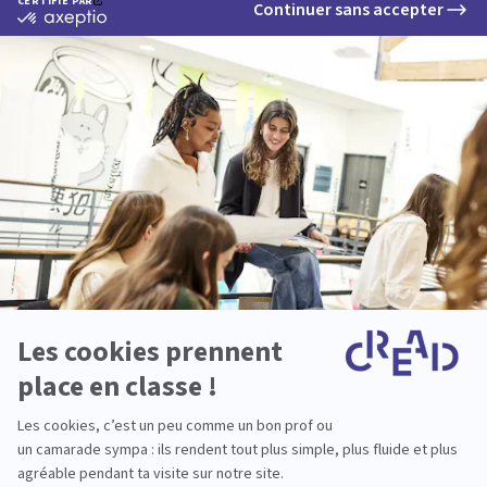
transformer les espaces de demain.
En savoir plus sur nos alumni
CONTACTS DES RELATIONS
ENTREPRISES
AIX EN PROVENCE
Manon Cattaneo et Loïc Vincent
m.cattaneo@groupe-edh.com
l.vincent@groupe-edh.com
BORDEAUX
Alice Chennevière
a.chenneviere@groupe-edh.com
LILLE
Romane Chuffart
r.chuffart@groupe-edh.com