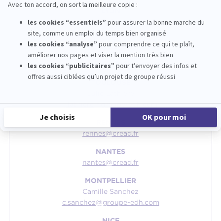
LYON
Victoria Cossalter
v.cossalter@groupe-edh.com
TOURS
tours@cread.fr
TOULOUSE
Julie Lathière
j.lathiere@groupe-edh.com
RENNES
rennes@cread.fr
NANTES
nantes@cread.fr
MONTPELLIER
Camille Sanchez
c.sanchez@groupe-edh.com
NICE