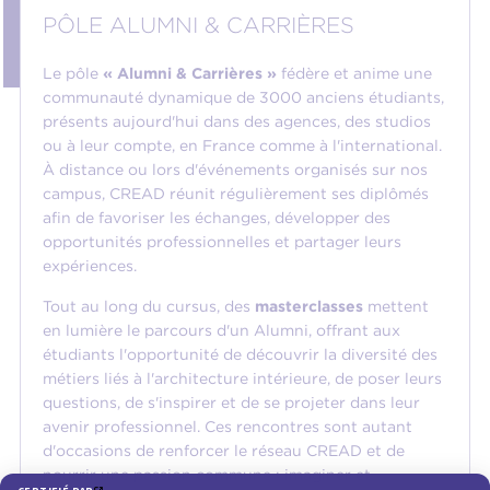
PÔLE ALUMNI & CARRIÈRES
Le pôle
« Alumni & Carrières »
fédère et anime une
communauté dynamique de 3000 anciens étudiants,
présents aujourd'hui dans des agences, des studios
ou à leur compte, en France comme à l'international.
À distance ou lors d'événements organisés sur nos
campus, CREAD réunit régulièrement ses diplômés
afin de favoriser les échanges, développer des
opportunités professionnelles et partager leurs
expériences.
Tout au long du cursus, des
masterclasses
mettent
en lumière le parcours d'un Alumni, offrant aux
étudiants l'opportunité de découvrir la diversité des
métiers liés à l'architecture intérieure, de poser leurs
questions, de s'inspirer et de se projeter dans leur
avenir professionnel. Ces rencontres sont autant
d'occasions de renforcer le réseau CREAD et de
nourrir une passion commune : imaginer et