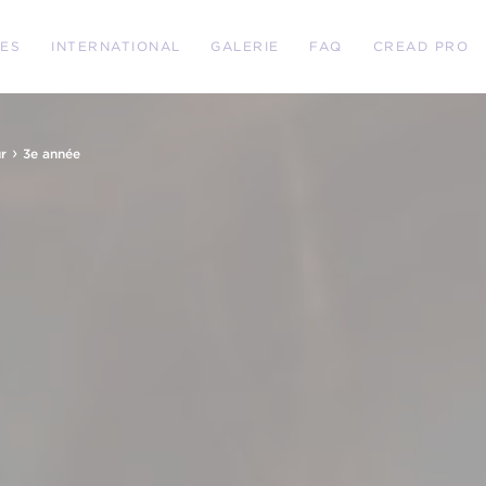
RES
INTERNATIONAL
GALERIE
FAQ
CREAD PRO
›
r
3e année