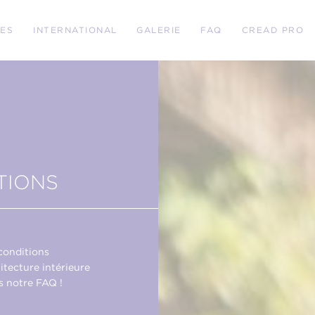
RES
INTERNATIONAL
GALERIE
FAQ
CREAD PRO
TIONS
conditions
itecture intérieure
s notre FAQ !