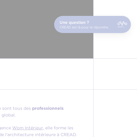
Une question ?
CREAD est là pour te répondre.
ce sont tous des
professionnels
 global.
agence
Wom Intérieur
, elle forme les
de l'architecture intérieure à CREAD.