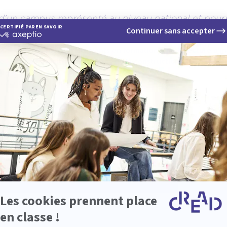
e d'un campus représenté au niveau national et pour
xpertise."
but :
apprendre à des étudiants en formation d'architecture d'in
1e année à maitriser les bases de la construction de perspectiv
udiants en école d'architecture d'intérieur Léa ?
 ! Le métier d'architecte d'intérieur reste un méti
 manque de connaissances en première année. Si la p
architecture intérieure à CREAD