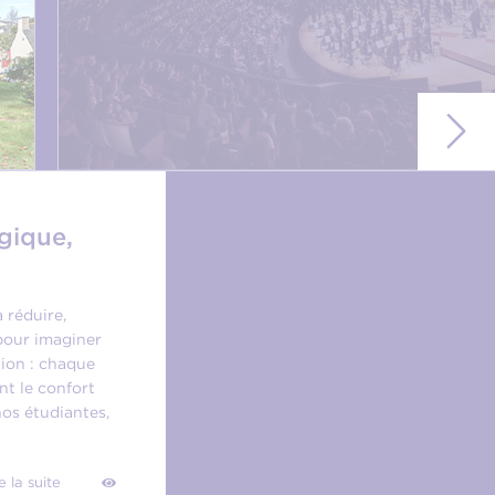
gique,
 réduire,
 pour imaginer
tion : chaque
nt le confort
nos étudiantes,
e la suite