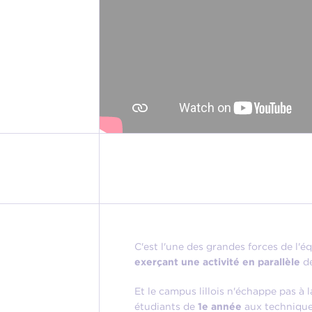
C'est l'une des grandes forces de l'é
exerçant une activité en parallèle
d
Et le campus lillois n'échappe pas à 
étudiants de
1e année
aux techniques