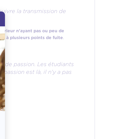
suivre la transmission de
térieur
n'ayant pas ou peu de
e à plusieurs points de fuite
.
er de passion. Les étudiants
assion est là, il n'y a pas