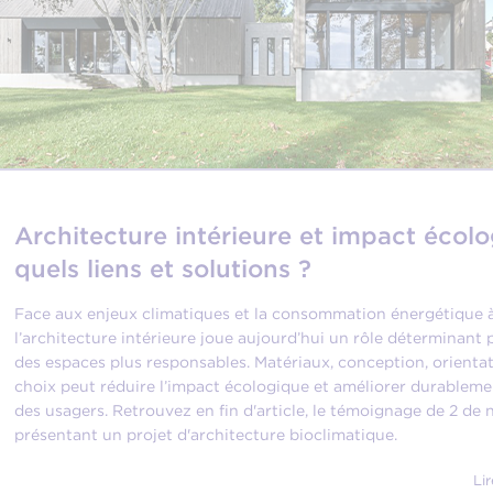
Architecture intérieure et impact écolo
quels liens et solutions ?
Face aux enjeux climatiques et la consommation énergétique à
l’architecture intérieure joue aujourd’hui un rôle déterminant
des espaces plus responsables. Matériaux, conception, orienta
choix peut réduire l’impact écologique et améliorer durableme
des usagers. Retrouvez en fin d'article, le témoignage de 2 de 
présentant un projet d'architecture bioclimatique.
Lir