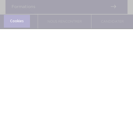
Formations
BROCHURE
NOUS RENCONTRER
CANDIDATER
Métiers
International
CREAD PRO
Galerie