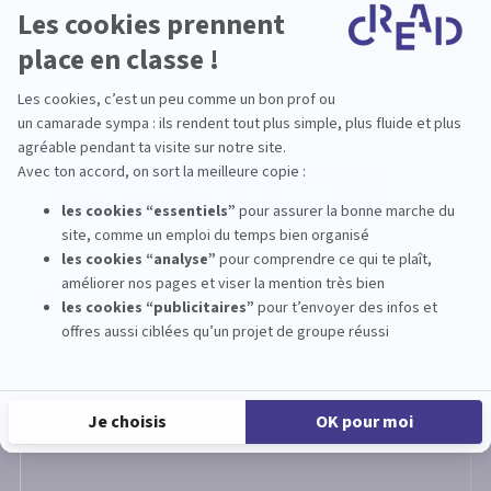
›
CREAD
Nous rencontrer
NOUS RENCONTRER
L'école d'architecture intérieure CREAD vous
donne RDV à tout moment à Lyon, Lille, Aix-en-
Provence, Bordeaux, Toulouse, Nantes, Rennes,
Montpellier, Tours ou Nice : journées portes
ouvertes, salons étudiants, rendez-vous
personnalisés, webconférences. Les équipes de
CREAD sont là pour vous renseigner sur les métiers
de l'architecture d'intérieure.