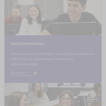
WEBCONFÉRENCES
Découvrez notre formation architecture intérieure
CREAD et ses débouchés à travers nos
webconférences.
Découvrir