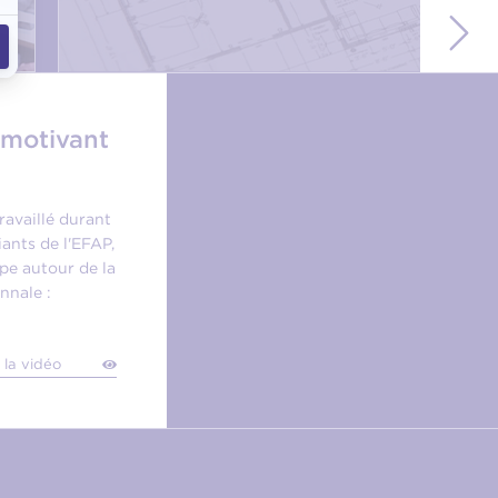
 motivant
ravaillé durant
ants de l'EFAP,
ipe autour de la
nnale :
 la vidéo