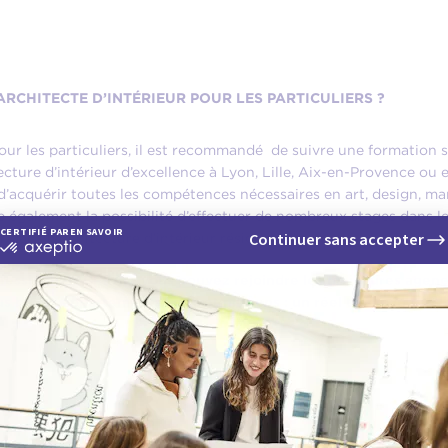
RCHITECTE D’INTÉRIEUR POUR LES PARTICULIERS ?
our les particuliers, il est recommandé de suivre une formation sp
cture d’intérieur d’excellence à Lyon, Lille, Aix-en-Provence ou
d’acquérir toutes les compétences nécessaires en art, design, 
 également la possibilité d’effectuer de nombreux stages dans les
 dans l’architecture d’intérieur résidentielle.
fessionnels CREAD, vous pouvez rejoindre les meilleures agence
s beaux appartements, lofts et maisons : un réel tremplin pour 