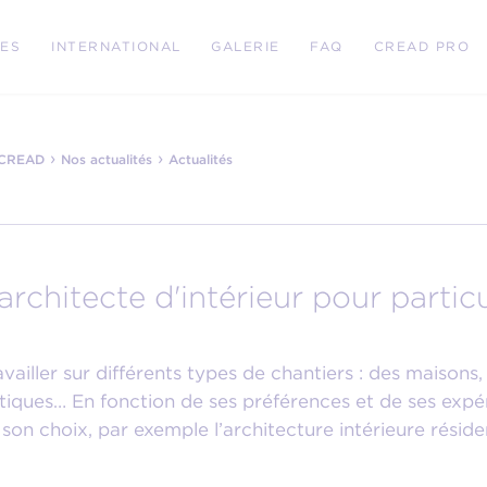
RES
INTERNATIONAL
GALERIE
FAQ
CREAD PRO
›
›
e CREAD
Nos actualités
Actualités
chitecte d'intérieur pour particu
ravailler sur différents types de chantiers : des maison
iques… En fonction de ses préférences et de ses expérie
son choix, par exemple l’architecture intérieure résiden