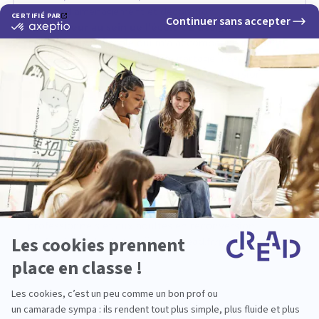
projets d'aménagement et décoration.
-
Formateur au sein de l'école du design
global CREAD
, l'école qui m'a accompagné pendant
cette période de transition, je partage mes
expériences avec les stagiaires en reconversion.
Aujourd'hui je m'épanouis pleinement dans mes
différentes activités qui permettent de me nourrir
aussi bien professionnellement
qu'intellectuellement."
📲 Toutes les informations sur CREAD PRO, la
branche de l'école d'architecture intérieure et de
design global CREAD, qui s'adresse aux
professionnels et aux adultes en reconversion
professionnelle :
https://www.cread.fr/pro
AUTRES ACTUALITÉS