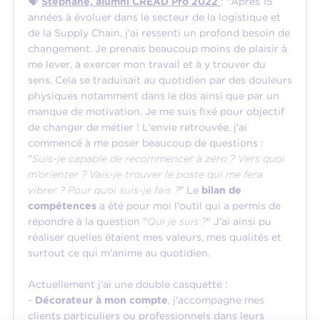
🗣️
Stéphane, alumni CREAD Pro 2022
: "Après 15
années à évoluer dans le secteur de la logistique et
de la Supply Chain, j'ai ressenti un profond besoin de
changement. Je prenais beaucoup moins de plaisir à
me lever, à exercer mon travail et à y trouver du
sens. Cela se traduisait au quotidien par des douleurs
physiques notamment dans le dos ainsi que par un
manque de motivation. Je me suis fixé pour objectif
de changer de métier ! L'envie retrouvée, j'ai
commencé à me poser beaucoup de questions :
"
Suis-je capable de recommencer à zéro ? Vers quoi
m’orienter ? Vais-je trouver le poste qui me fera
vibrer ? Pour quoi suis-je fais ?
" Le
bilan de
compétences
a été pour moi l'outil qui a permis de
répondre à la question "
Qui je suis ?
" J'ai ainsi pu
réaliser quelles étaient mes valeurs, mes qualités et
surtout ce qui m'anime au quotidien.
Actuellement j'ai une double casquette :
-
Décorateur à mon compte
, j'accompagne mes
clients particuliers ou professionnels dans leurs