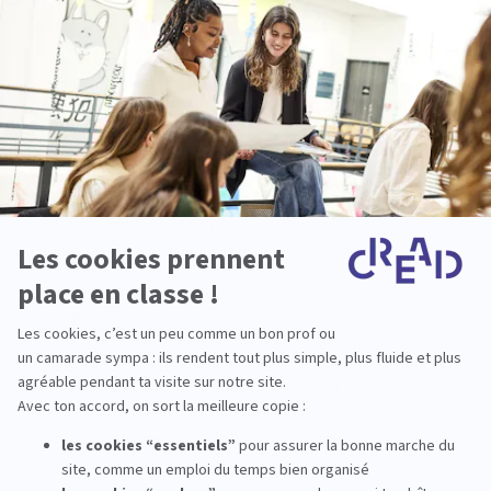
complète et professionnalisante.
On ne fait rien avec l’IA si on ne sait pas l’exploiter,
lui demander exactement ce dont on a besoin,
challenger les propositions pour en tirer des
créations authentiques. Alessandro Peritore voit à ce
sujet, lui aussi, une limite majeur à l’IA sur le fait de
« fournir les bonnes données à la machine » et
notamment de savoir insérer un élément (de
décoration par exemple) de façon correcte, dans un
volume particulier.
Un autre défi se pose sur la question de la
confiance entre l'architecte d'intérieur et son client.
L'architecte peut puiser son inspiration dans l'IA
sans aucun problème, mais il est capital qu'il s'assure
que les solutions proposées respectent les normes
de sécurité, inhérentes à ces métiers. C’est
notamment l’avis d’Alessandro Peritore :
“Certaines
des images sont potentiellement erronées et
préjudiciables au concept même d’architecture. Ces