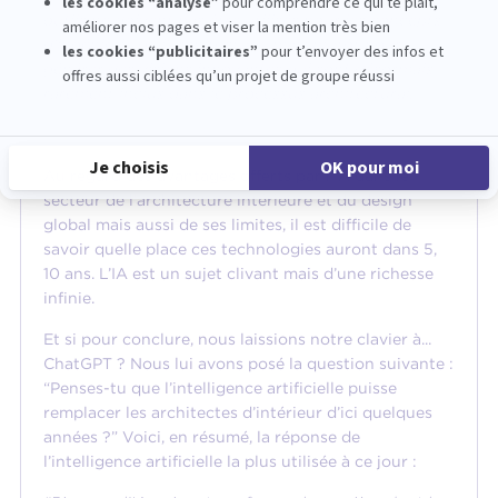
outils ne doivent pas être utilisés pour les concepts
d'ingénierie de l'architecture, mais plutôt pour
générer des visions innovantes qui sont désormais
rarement inclus dans le processus architectural.”
Au regard des avantages offerts par l’IA dans le
secteur de l’architecture intérieure et du design
global mais aussi de ses limites, il est difficile de
savoir quelle place ces technologies auront dans 5,
10 ans. L’IA est un sujet clivant mais d’une richesse
infinie.
Et si pour conclure, nous laissions notre clavier à...
ChatGPT ? Nous lui avons posé la question suivante :
“Penses-tu que l’intelligence artificielle puisse
remplacer les architectes d’intérieur d’ici quelques
années ?” Voici, en résumé, la réponse de
l’intelligence artificielle la plus utilisée à ce jour :