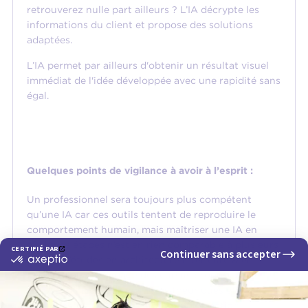
retrouverez nulle part ailleurs ? L’IA décrypte les
informations du client et propose des solutions
adaptées.
L’IA permet par ailleurs d'obtenir un résultat visuel
immédiat de l'idée développée avec une rapidité sans
égal.
Quelques points de vigilance à avoir à l’esprit :
Un professionnel sera toujours plus compétent
qu’une IA car ces outils tentent de reproduire le
comportement humain, mais maîtriser une IA en
quelques étapes n’est en rien comparable à plusieurs
années d’études en architecture intérieure & en
design global, à l’image des cursus proposés à
CREAD, où les enseignements théoriques et
pratiques se complètent pour une formation