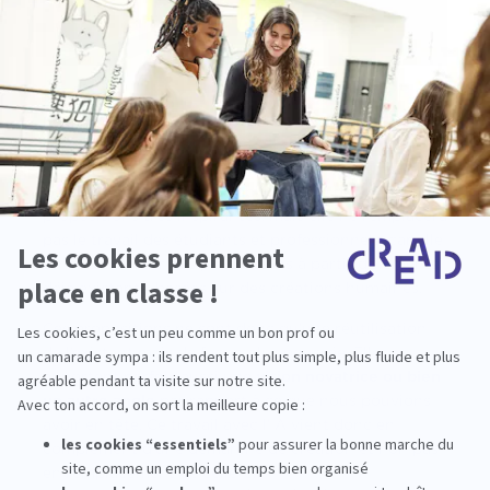
LES LIMITES DE L’IA :
UN OUTIL EN COMPLÉMENT
D’UNE EXPERTISE
L’IA est donc un outil capable de faire des
propositions très inspirantes, mais elle ne remplacera
pas le travail des étudiants et professionnels, car elle
tente de récréer des productions à partir d’éléments
déjà existants, basées sur des créations humaines.
Ces propositions ne sont donc qu’une réutilisation
de l’existant mais de façon plus poussée. Elles
apportent parfois aussi une
vision novatrice ou bien
un autre angle
par rapport à ce que nous pouvions
avoir en tête. Ce travail avec l’IA vient donc en
complément d’une démarche de création et non pas
en remplacement de celle-ci.