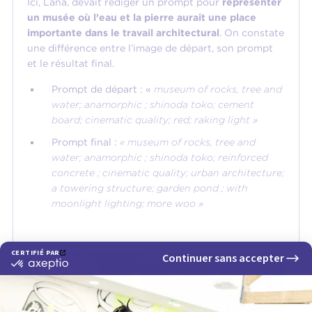
Ici, Lana, devait rédiger un prompt pour
représenter
un musée où l’eau et la pierre aurait une place
importante dans le travail architectural
. On constate
une différence entre l’image de départ, son prompt
et le résultat final.
Prompt de départ : «
museum of rocks, tree and
water; anamorphic ; shinoda toko; cement
board; cinematic quality; red; raking light »
Prompt final :
« museum of rocks, tree and
water; anamorphic ; shinoda toko; reinforced
concrete ; cinematic quality; urban architecture;
a towering structure; garden pond ; with
moonlight lighting; more woo »