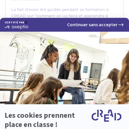
Le fait d’avoir été guidée pendant sa formation à
CREAD sur "comment on va faire et apprendre à
faire", lui a mis le pied à l’étrier. Un game changer
dans sa reconversion ! L'école CREAD grâce à sa
structure, son organisation et sa réputation, ont été
aussi des points très importants dans son projet de
reconversion.
Si Amandine avait un petit conseil à glisser aux
étudiants et futurs étudiants de l'école
d'architecture intérieure et design global CREAD :
«
Osez voir grand ! Soyez au clair sur la manière
dont vous avez envie d’exercer par la suite. Je n’ai
jamais voulu être la meilleure architecte d’intérieur.
En revanche, je voulais avoir la meilleure agence
possible. Cela a été fondateur pendant la création de
l’Atelier Compostelle. Donnez-vous les moyens de
réussir, car avec CREAD, vous avez un super outil.
»