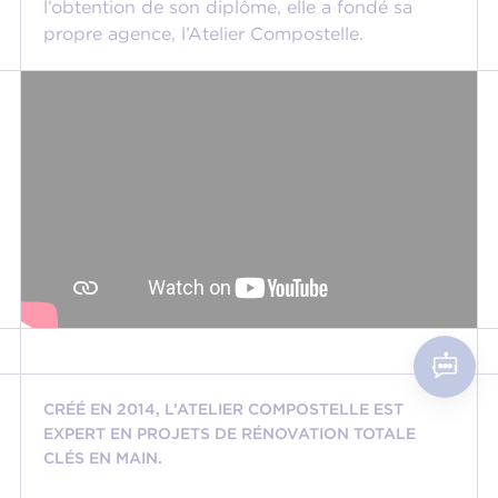
l’obtention de son diplôme, elle a fondé sa
propre agence, l’Atelier Compostelle.
CRÉÉ EN 2014,
L’ATELIER COMPOSTELLE
EST
EXPERT EN PROJETS DE RÉNOVATION TOTALE
CLÉS EN MAIN.