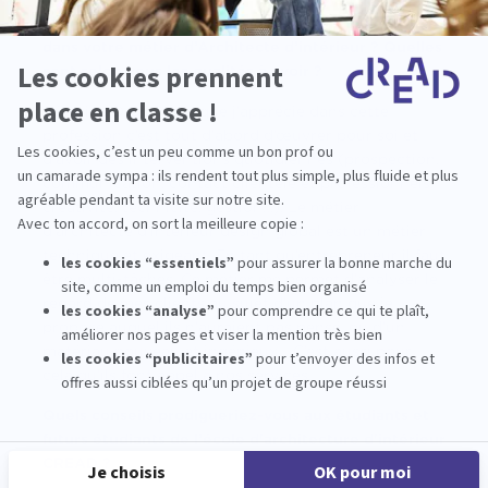
Qu’est-ce que vous appréciez tout particulièrement
dans votre métier d’Architecte d’intérieur ? Quelles
sont selon vous les qualités à avoir ?
Séverine DICOP : Ce que j’apprécie dans cette
profession c’est tout d’abord d’œuvrer pour soi et
d’avoir des interventions quotidiennes (prospection,
communication, contact clientèle et professionnels,
créativité, technicité, gestion…). Le métier
d’architecte d’intérieur design global est un métier
technique et exigeant. En tant qu’entrepreneur il faut
être multi-tâches. Ce métier me permet d’analyser le
regard de mes clients au sujet d’un plan que je
propose auquel ils n’auraient pas pensé, ou d’un
matériau nouveau et ingénieux… C’est aussi pour
cela qu’ils font appel à nos services.
Quels conseils prodigueriez-vous aux étudiants et
futurs étudiants de l’école d'architecture d'intérieur
CREAD ?