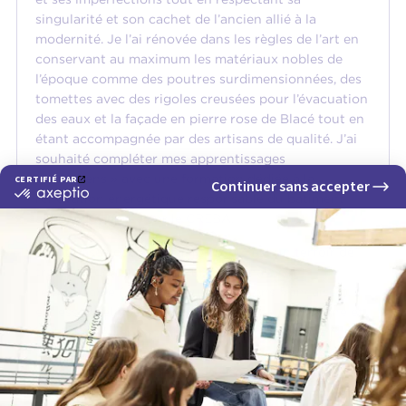
singularité et son cachet de l’ancien allié à la
modernité. Je l’ai rénovée dans les règles de l’art en
conservant au maximum les matériaux nobles de
l’époque comme des poutres surdimensionnées, des
tomettes avec des rigoles creusées pour l’évacuation
des eaux et la façade en pierre rose de Blacé tout en
étant accompagnée par des artisans de qualité. J’ai
souhaité compléter mes apprentissages
« créadiens » avec une formation dédiée à la
rénovation énergétique responsable du bâtiment
ancien dispensée par le CREBA.
Étant basée dans le beaujolais qui est un terroir de
tradition dont l’architecture régionale est
remarquable (comme d’autres régions françaises), il
est essentiel pour moi de préserver ce patrimoine et
de le privilégier par rapport aux constructions
neuves qui défigurent nos paysages vallonnés. Je
souhaite à l’avenir proposer ces services et me
spécialiser dans ce domaine d’expertise.