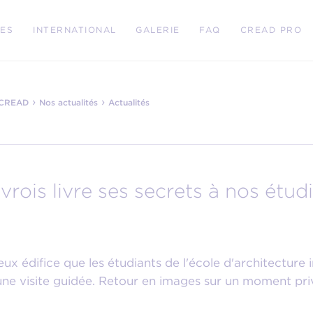
RES
INTERNATIONAL
GALERIE
FAQ
CREAD PRO
›
›
e CREAD
Nos actualités
Actualités
avrois livre ses secrets à nos ét
ux édifice que les étudiants de l'école d'architecture 
une visite guidée. Retour en images sur un moment priv