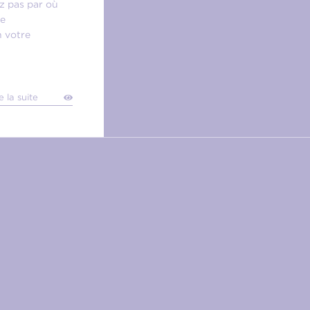
z pas par où
le
n votre
e la suite