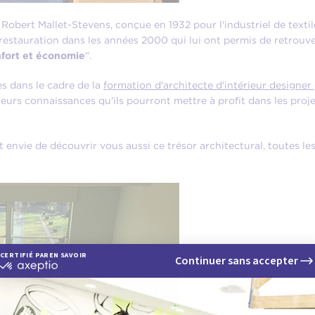
bert Mallet-Stevens, conçue en 1932 pour l'industriel de textile 
estauration dans les années 2000 qui lui ont permis de retrouve
onfort et économie
".
es dans le cadre de la
formation d'architecte d'intérieur designer
leurs connaissances qu'ils pourront mettre à profit dans les proj
envie de découvrir vous aussi ce trésor architectural, toutes le