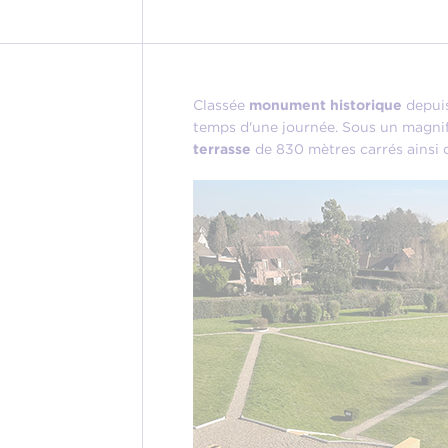
Classée
monument historique
depuis
temps d'une journée. Sous un magnifi
terrasse
de 830 mètres carrés ainsi