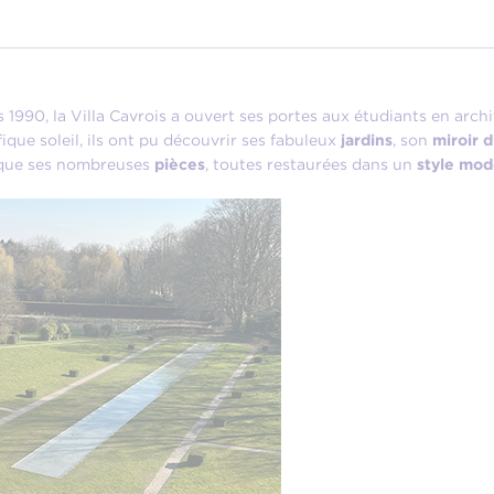
 1990, la Villa Cavrois a ouvert ses portes aux étudiants en archi
que soleil, ils ont pu découvrir ses fabuleux
jardins
, son
miroir 
 que ses nombreuses
pièces
, toutes restaurées dans un
style mod