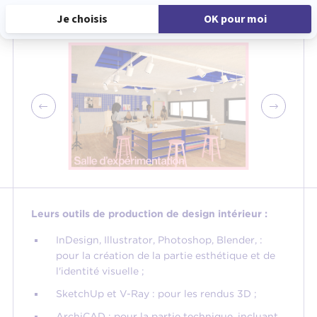
Leurs outils de production de design intérieur :
InDesign, Illustrator, Photoshop, Blender, :
pour la création de la partie esthétique et de
l'identité visuelle ;
SketchUp et V-Ray : pour les rendus 3D ;
ArchiCAD : pour la partie technique, incluant