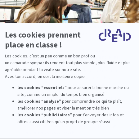
pour une approche fragmentée, à l’image d’un
patchwork
. Les espaces se composent de
petites pièces qui complètent des volumes
plus grands. Cela permet de créer une
mixité
d’usage
dans une même zone et participent
au dynamisme de l’aménagement.
Les espaces s’entrelacent et s’imbriquent,
établissant une
véritable porosité entre les
différents usages et usagers
. Ce choix
favorise les échanges et le dialogue entre les
zones dédiées aux cours théoriques, les
ateliers pratiques, les espaces communs des
étudiants et les lieux de partage. Cette
imbrication spatiale incarne une philosophie
d’interconnexion et de synergie humaine. Le
mobilier et les formes architecturales
s’inscrivent dans la continuité du concept. Les
volumes et matériaux fragmentés prolongent
le thème du patchwork.