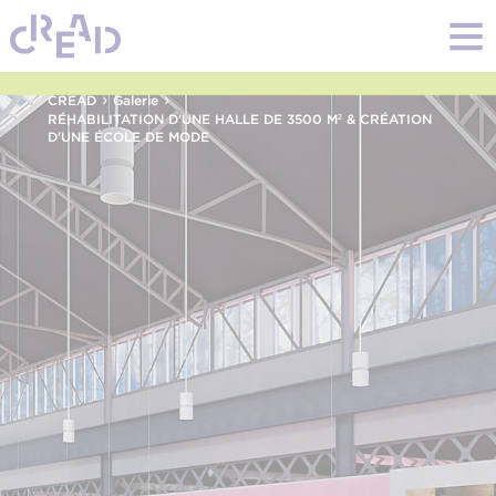
›
›
CREAD
Galerie
RÉHABILITATION D'UNE HALLE DE 3500 M² & CRÉATION
D'UNE ÉCOLE DE MODE