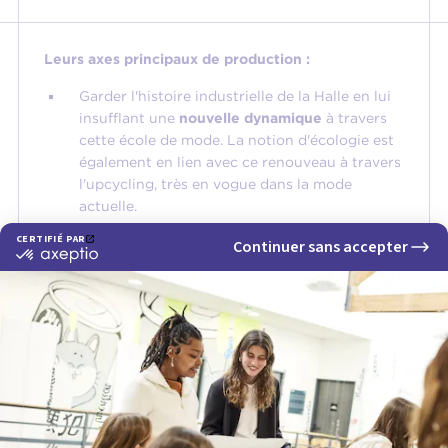
Leurs axes principaux de production :
Garder l'histoire industrielle de la Halle en lui
insufflant une
nouvelle dynamique
à travers
cette école de mode. La notion d'écologie est
également en lien avec ce renouveau à travers
l'upcycling, très en vogue dans la mode
actuelle.
Travailler la démarche autour de volumes
superposés, pensés comme des blocs distincts.
Ensemble, ces blocs créent un
espace
visuellement dynamique et vivant
. Leur
agencement, alternant porte-à-faux et retraits,
est accentué par des choix de revêtements et
une signalétique intuitive, qui renforcent la
lisibilité et l’accessibilité de l’aménagement.
Plutôt que d’agencer de vastes
espaces rectangulaires alignés, ils ont opté