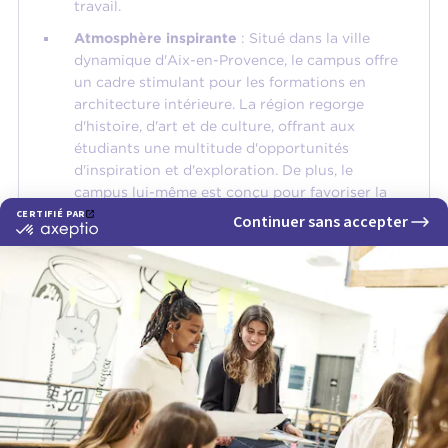
travail.
Atmosphère inspirante
: Situé dans la ville
dynamique d'Aix-en-Provence, le campus offre
un cadre stimulant pour les formations en
architecture intérieure. La région regorge
d'histoire, d'art et de culture, offrant aux
étudiants une multitude d'opportunités
d'inspiration et d'exploration. De plus, le
campus lui-même est conçu pour favoriser la
créativité, avec des espaces modernes et des
équipements de pointe qui encouragent la
collaboration et l'innovation.
En combinant excellence académique et
environnement inspirant, l'école d'architecture
intérieure CREAD Aix-en-Provence offre aux
étudiants une expérience éducative enrichissante et
stimulante.
Retrouvez ci-dessous quelques exemples de
productions étudiantes en architecture intérieure :