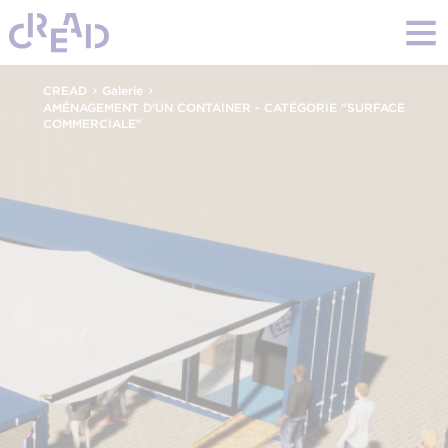
›
›
CREAD
Galerie
AMÉNAGEMENT D'UN CONTAINER - CATÉGORIE "SURFACE
COMMERCIALE"