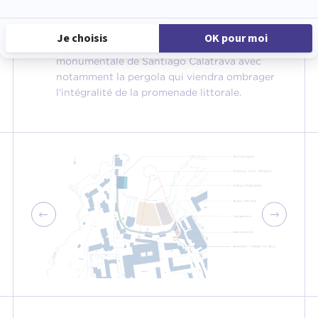
traditionnels que l'on retrouve dans les
calanques de la région.
Rendre hommage à l'architecture organique et
monumentale de Santiago Calatrava avec
notamment la pergola qui viendra ombrager
l'intégralité de la promenade littorale.