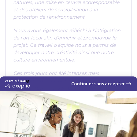
naturels, une mise en œuvre écoresponsable
et des ateliers de sensibilisation à la
protection de l’environnement.
Nous avons également réfléchi à l’intégration
de l’art local afin d’enrichir et promouvoir le
projet. Ce travail d’équipe nous a permis de
développer notre créativité ainsi que notre
culture environnementale.
Ces trois jours ont été intenses mais
extrêmement enrichissants, et nous sommes
ravies et reconnaissantes d’avoir obtenu cette
belle deuxième place."
Ambre / Mélie / Sarah
Étudiantes en 2e année à CREAD Aix-en-
Provence