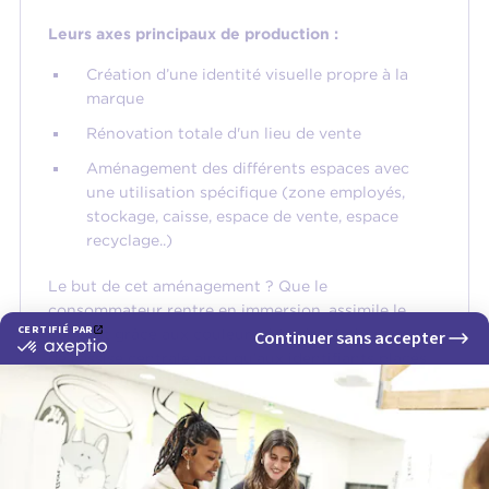
Leurs axes principaux de production :
Création d’une identité visuelle propre à la
marque
Rénovation totale d'un lieu de vente
Aménagement des différents espaces avec
une utilisation spécifique (zone employés,
stockage, caisse, espace de vente, espace
recyclage..)
Le but de cet aménagement ? Que le
consommateur rentre en immersion, assimile le
concept grâce aux couleurs, à la circulation autour
de l’assise centrale ainsi qu’aux identifiants placés
dans le lieu.