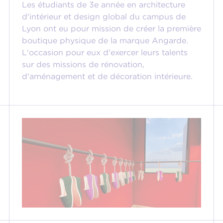
Les étudiants de 3e année en architecture
d'intérieur et design global du campus de
Lyon ont eu pour mission de créer la première
boutique physique de la marque Angarde.
L'occasion pour eux d'exercer leurs talents
sur des missions de rénovation,
d'aménagement et de décoration intérieure.